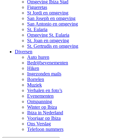
Omgeving Ibiza Stad
Figueretas
St Jordi en omgeving
San Joseph en omgeving
San Antonio en omgeving
St. Eularia
Omgeving St. Eularia
St. Joan en omgeving
St. Gertrudis en omgeving
Diversen
Auto huren
Bedrijfsevenementen
Hiken
Ingezonden mails
Borrelen
Muziek
Verhalen en foto’s
Evenementen
Ontspanning
Winter op Ibiza
Ibiza in Nederland
Voorjaar op Ibiza
Ons Verslag
Telefoon nummers