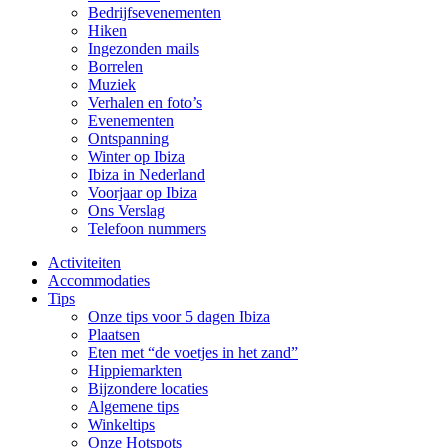
Bedrijfsevenementen
Hiken
Ingezonden mails
Borrelen
Muziek
Verhalen en foto’s
Evenementen
Ontspanning
Winter op Ibiza
Ibiza in Nederland
Voorjaar op Ibiza
Ons Verslag
Telefoon nummers
Activiteiten
Accommodaties
Tips
Onze tips voor 5 dagen Ibiza
Plaatsen
Eten met “de voetjes in het zand”
Hippiemarkten
Bijzondere locaties
Algemene tips
Winkeltips
Onze Hotspots