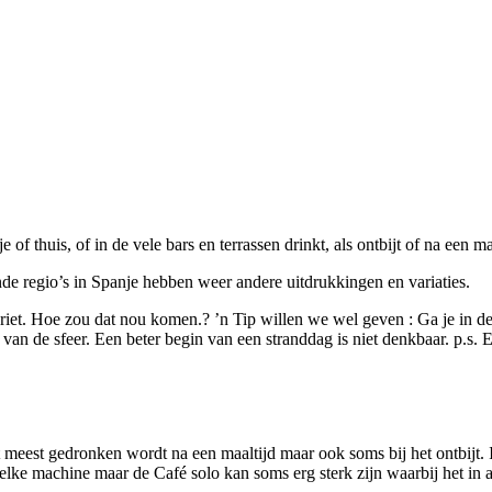
e of thuis, of in de vele bars en terrassen drinkt, als ontbijt of na een ma
ende regio’s in Spanje hebben weer andere uitdrukkingen en variaties.
iet. Hoe zou dat nou komen.? ’n Tip willen we wel geven : Ga je in de l
et van de sfeer. Een beter begin van een stranddag is niet denkbaar. p.s. 
 het meest gedronken wordt na een maaltijd maar ook soms bij het ontbijt
welke machine maar de Café solo kan soms erg sterk zijn waarbij het in a