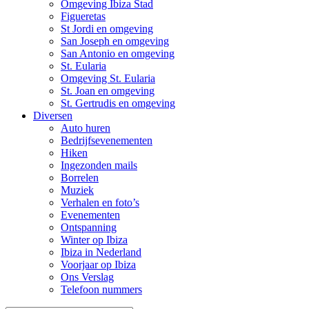
Omgeving Ibiza Stad
Figueretas
St Jordi en omgeving
San Joseph en omgeving
San Antonio en omgeving
St. Eularia
Omgeving St. Eularia
St. Joan en omgeving
St. Gertrudis en omgeving
Diversen
Auto huren
Bedrijfsevenementen
Hiken
Ingezonden mails
Borrelen
Muziek
Verhalen en foto’s
Evenementen
Ontspanning
Winter op Ibiza
Ibiza in Nederland
Voorjaar op Ibiza
Ons Verslag
Telefoon nummers