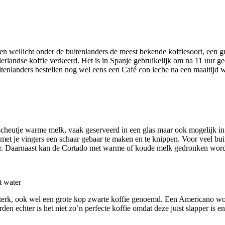
 en wellicht onder de buitenlanders de meest bekende koffiesoort, een 
derlandse koffie verkeerd. Het is in Spanje gebruikelijk om na 11 uur ge
itenlanders bestellen nog wel eens een Café con leche na een maaltijd w
n scheutje warme melk, vaak geserveerd in een glas maar ook mogelijk i
met je vingers een schaar gebaar te maken en te knippen. Voor veel bui
sterker. Daarnaast kan de Cortado met warme of koude melk gedronken word
t water
sterk, ook wel een grote kop zwarte koffie genoemd. Een Americano wo
en echter is het niet zo’n perfecte koffie omdat deze juist slapper is en