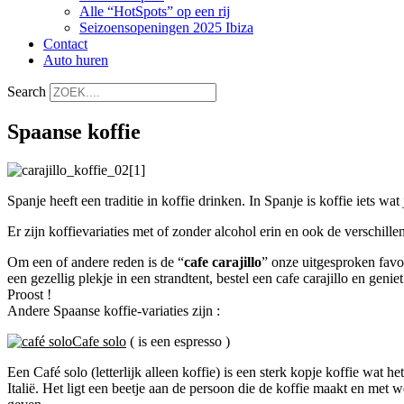
Alle “HotSpots” op een rij
Seizoensopeningen 2025 Ibiza
Contact
Auto huren
Search
Spaanse koffie
Spanje heeft een traditie in koffie drinken. In Spanje is koffie iets wat j
Er zijn koffievariaties met of zonder alcohol erin en ook de verschill
Om een of andere reden is de “
cafe carajillo
” onze uitgesproken favor
een gezellig plekje in een strandtent, bestel een cafe carajillo en geni
Proost !
Andere Spaanse koffie-variaties zijn :
Cafe solo
( is een espresso )
Een Café solo (letterlijk alleen koffie) is een sterk kopje koffie wat
Italië. Het ligt een beetje aan de persoon die de koffie maakt en met 