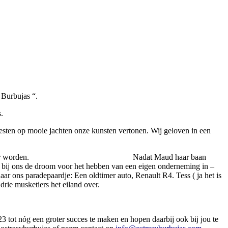
 Burbujas “.
.
eesten op mooie jachten onze kunsten vertonen. Wij geloven in een
 ja …… dit moet ons jaar worden. Nadat Maud haar baan
m bij ons de droom voor het hebben van een eigen onderneming in –
ar ons paradepaardje: Een oldtimer auto, Renault R4. Tess ( ja het is
rie musketiers het eiland over.
23 tot nóg een groter succes te maken en hopen daarbij ook bij jou te