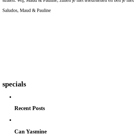
stralen. Wij, Maud & Pauline, zullen je niet teleurstellen en ben j
Saludos, Maud & Pauline
specials
Recent Posts
Can Yasmine