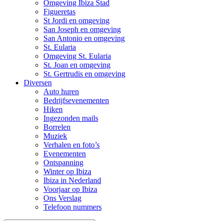
Omgeving Ibiza Stad
Figueretas
St Jordi en omgeving
San Joseph en omgeving
San Antonio en omgeving
St. Eularia
Omgeving St. Eularia
St. Joan en omgeving
St. Gertrudis en omgeving
Diversen
Auto huren
Bedrijfsevenementen
Hiken
Ingezonden mails
Borrelen
Muziek
Verhalen en foto’s
Evenementen
Ontspanning
Winter op Ibiza
Ibiza in Nederland
Voorjaar op Ibiza
Ons Verslag
Telefoon nummers