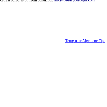
 @ostrasyburbujas of neem contact op
info@ostrasyburbujas.com
.
Terug naar Algemene Tips