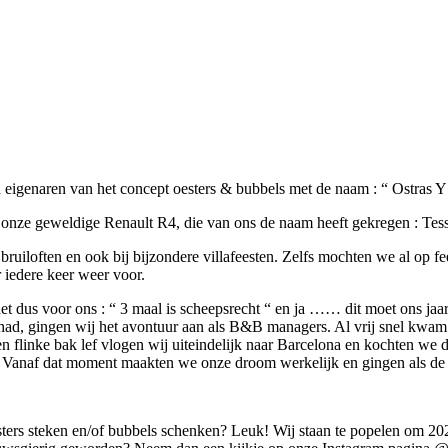
n eigenaren van het concept oesters & bubbels met de naam : “ Ostras Y
 onze geweldige Renault R4, die van ons de naam heeft gekregen : Tess
ruiloften en ook bij bijzondere villafeesten. Zelfs mochten we al op f
 iedere keer weer voor.
 en nu is het dus voor ons : “ 3 maal is scheepsrecht “ en
 had, gingen wij het avontuur aan als B&B managers. Al vrij snel kwa
flinke bak lef vlogen wij uiteindelijk naar Barcelona en kochten we da
 Vanaf dat moment maakten we onze droom werkelijk en gingen als de d
oesters steken en/of bubbels schenken? Leuk! Wij staan te popelen om 20