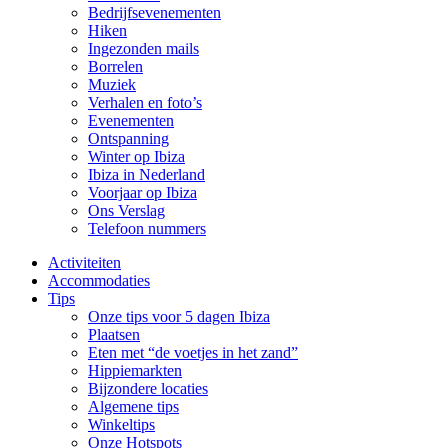
Bedrijfsevenementen
Hiken
Ingezonden mails
Borrelen
Muziek
Verhalen en foto’s
Evenementen
Ontspanning
Winter op Ibiza
Ibiza in Nederland
Voorjaar op Ibiza
Ons Verslag
Telefoon nummers
Activiteiten
Accommodaties
Tips
Onze tips voor 5 dagen Ibiza
Plaatsen
Eten met “de voetjes in het zand”
Hippiemarkten
Bijzondere locaties
Algemene tips
Winkeltips
Onze Hotspots