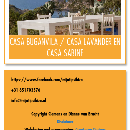
CASA BUGANVILA / CASA LAVANDER EN
CASA SABINE
https://www.facebook.com/mijntipsibiza
+31 651703576
info@mijntipsibiza.nl
Copyright Clemens en Dianne van Bracht
Disclaimer
Webdesign and programming:
Creatoren Designs