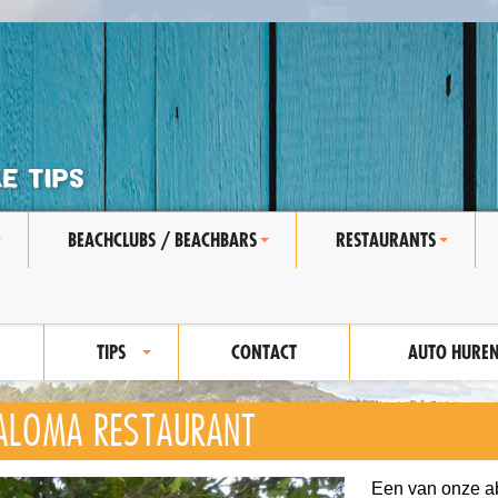
BEACHCLUBS / BEACHBARS
RESTAURANTS
+
+
+
TIPS
CONTACT
AUTO HURE
+
ALOMA RESTAURANT
Een van onze a