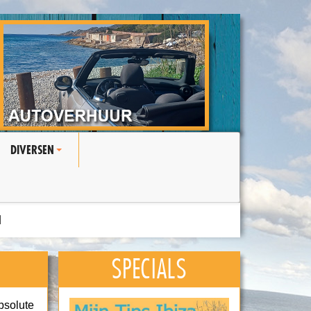
DIVERSEN
+
N
SPECIALS
bsolute