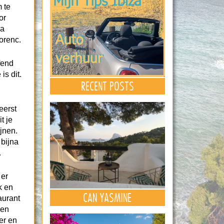
 te
or
La
orenc.
fend
is dit.
RECENT POSTS
eerst
t je
ijnen.
 bijna
.
 er
k en
CAN YASMINE
taurant
een
er en