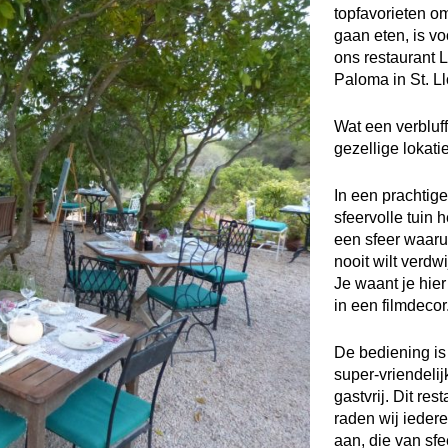
topfavorieten om
gaan eten, is vo
ons restaurant 
Paloma in St. Ll
Wat een verbluf
gezellige lokatie 
In een prachtige
sfeervolle tuin h
een sfeer waarui
nooit wilt verdw
Je waant je hier
in een filmdecor
De bediening is
super-vriendelij
gastvrij. Dit res
raden wij ieder
aan, die van sfe