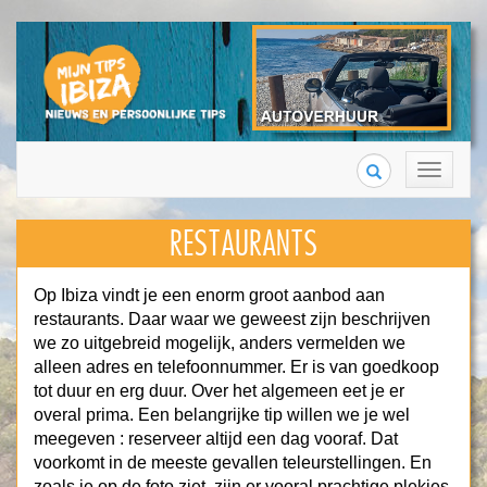
Search
Toggle
navigation
RESTAURANTS
Op Ibiza vindt je een enorm groot aanbod aan
restaurants. Daar waar we geweest zijn beschrijven
we zo uitgebreid mogelijk, anders vermelden we
alleen adres en telefoonnummer. Er is van goedkoop
tot duur en erg duur. Over het algemeen eet je er
overal prima. Een belangrijke tip willen we je wel
meegeven : reserveer altijd een dag vooraf. Dat
voorkomt in de meeste gevallen teleurstellingen. En
zoals je op de foto ziet, zijn er vooral prachtige plekjes