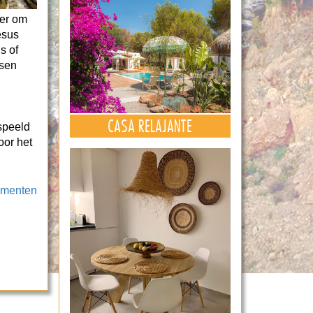
ier om
esus
s of
nsen
CASA RELAJANTE
speeld
oor het
ementen