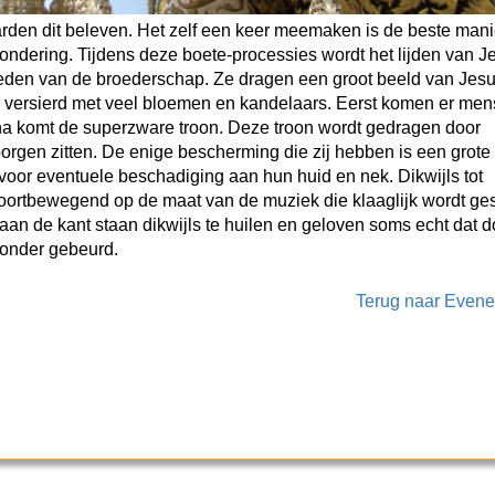
aarden dit beleven. Het zelf een keer meemaken is de beste man
ondering. Tijdens deze boete-processies wordt het lijden van J
eden van de broederschap. Ze dragen een groot beeld van Jesu
ig versierd met veel bloemen en kandelaars. Eerst komen er me
a komt de superzware troon. Deze troon wordt gedragen door
orgen zitten. De enige bescherming die zij hebben is een grote
voor eventuele beschadiging aan hun huid en nek. Dikwijls tot
voortbewegend op de maat van de muziek die klaaglijk wordt ge
an de kant staan dikwijls te huilen en geloven soms echt dat d
wonder gebeurd.
Terug naar Even