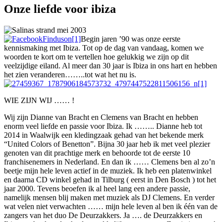
Onze liefde voor ibiza
Begin jaren ’90 was onze eerste
kennismaking met Ibiza. Tot op de dag van vandaag, komen we
woorden te kort om te vertellen hoe gelukkig we zijn op dit
veelzijdige eiland. Al meer dan 30 jaar is Ibiza in ons hart en hebben
het zien veranderen……..tot wat het nu is.
WIE ZIJN WIJ …… !
Wij zijn Dianne van Bracht en Clemens van Bracht en hebben
enorm veel liefde en passie voor Ibiza. Ik …….. Dianne heb tot
2014 in Waalwijk een kledingzaak gehad van het bekende merk
“United Colors of Benetton”. Bijna 30 jaar heb ik met veel plezier
genoten van dit prachtige merk en behoorde tot de eerste 10
franchisenemers in Nederland. En dan ik …… Clemens ben al zo’n
beetje mijn hele leven actief in de muziek. Ik heb een platenwinkel
en daarna CD winkel gehad in Tilburg ( eerst in Den Bosch ) tot het
jaar 2000. Tevens beoefen ik al heel lang een andere passie,
namelijk mensen blij maken met muziek als DJ Clemens. En verder
wat velen niet verwachten …… mijn hele leven al ben ik één van de
zangers van het duo De Deurzakkers. Ja …. de Deurzakkers en