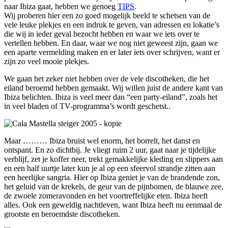
naar Ibiza gaat, hebben we genoeg
TIPS
.
Wij proberen hier een zo goed mogelijk beeld te schetsen van de
vele leuke plekjes en een indruk te geven, van adressen en lokatie’s
die wij in ieder geval bezocht hebben en waar we iets over te
vertellen hebben. En daar, waar we nog niet geweest zijn, gaan we
een aparte vermelding maken en er later iets over schrijven, want er
zijn zo veel mooie plekjes.
We gaan het zeker niet hebben over de vele discotheken, die het
eiland beroemd hebben gemaakt. Wij willen juist de andere kant van
Ibiza belichten. Ibiza is veel meer dan “een party-eiland”, zoals het
in veel bladen of TV-programma’s wordt geschetst..
Maar ……… Ibiza bruist wel enorm, het borrelt, het danst en
ontspant. En zo dichtbij. Je vliegt ruim 2 uur, gaat naar je tijdelijke
verblijf, zet je koffer neer, trekt gemakkelijke kleding en slippers aan
en een half uurtje later kun je al op een sfeervol strandje zitten aan
een heerlijke sangria. Hier op Ibiza geniet je van de brandende zon,
het geluid van de krekels, de geur van de pijnbomen, de blauwe zee,
de zwoele zomeravonden en het voortreffelijke eten. Ibiza heeft
alles. Ook een geweldig nachtleven, want Ibiza heeft nu eenmaal de
grootste en beroemdste discotheken.