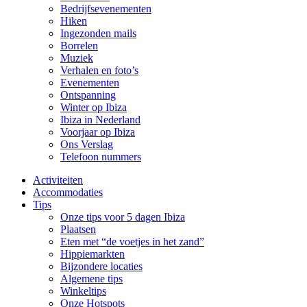
Bedrijfsevenementen
Hiken
Ingezonden mails
Borrelen
Muziek
Verhalen en foto’s
Evenementen
Ontspanning
Winter op Ibiza
Ibiza in Nederland
Voorjaar op Ibiza
Ons Verslag
Telefoon nummers
Activiteiten
Accommodaties
Tips
Onze tips voor 5 dagen Ibiza
Plaatsen
Eten met “de voetjes in het zand”
Hippiemarkten
Bijzondere locaties
Algemene tips
Winkeltips
Onze Hotspots