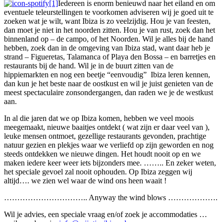
Iedereen is enorm benieuwd naar het eiland en om
eventuele teleurstellingen te voorkomen adviseren wij je goed uit te
zoeken wat je wilt, want Ibiza is zo veelzijdig. Hou je van feesten,
dan moet je niet in het noorden zitten. Hou je van rust, zoek dan het
binnenland op – de campo, of het Noorden. Wil je alles bij de hand
hebben, zoek dan in de omgeving van Ibiza stad, want daar heb je
strand – Figueretas, Talamanca of Playa den Bossa – en barretjes en
restaurants bij de hand. Wil je in de buurt zitten van de
hippiemarkten en nog een beetje “eenvoudig” Ibiza leren kennen,
dan kun je het beste naar de oostkust en wil je juist genieten van de
meest spectaculaire zonsondergangen, dan raden we je de westkust
aan.
In al die jaren dat we op Ibiza komen, hebben we veel moois
meegemaakt, nieuwe baaitjes ontdekt ( wat zijn er daar veel van ),
leuke mensen ontmoet, gezellige restaurants gevonden, prachtige
natuur gezien en plekjes waar we verliefd op zijn geworden en nog
steeds ontdekken we nieuwe dingen. Het houdt nooit op en we
maken iedere keer weer iets bijzonders mee. …….. En zeker weten,
het speciale gevoel zal nooit ophouden. Op Ibiza zeggen wij
altijd…. we zien wel waar de wind ons heen waait !
………………………….. Anyway the wind blows ……………….
Wil je advies, een speciale vraag en/of zoek je accommodaties …