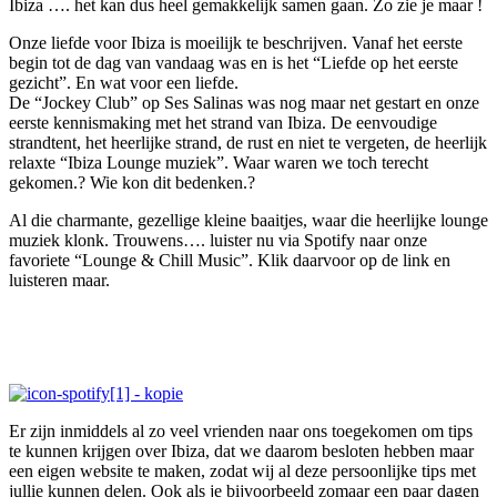
Ibiza …. het kan dus heel gemakkelijk samen gaan. Zo zie je maar !
Onze liefde voor Ibiza is moeilijk te beschrijven. Vanaf het eerste
begin tot de dag van vandaag was en is het “Liefde op het eerste
gezicht”. En wat voor een liefde.
De “Jockey Club” op Ses Salinas was nog maar net gestart en onze
eerste kennismaking met het strand van Ibiza. De eenvoudige
strandtent, het heerlijke strand, de rust en niet te vergeten, de heerlijk
relaxte “Ibiza Lounge muziek”. Waar waren we toch terecht
gekomen.? Wie kon dit bedenken.?
Al die charmante, gezellige kleine baaitjes, waar die heerlijke lounge
muziek klonk. Trouwens…. luister nu via Spotify naar onze
favoriete “Lounge & Chill Music”. Klik daarvoor op de link en
luisteren maar.
Er zijn inmiddels al zo veel vrienden naar ons toegekomen om tips
te kunnen krijgen over Ibiza, dat we daarom besloten hebben maar
een eigen website te maken, zodat wij al deze persoonlijke tips met
jullie kunnen delen. Ook als je bijvoorbeeld zomaar een paar dagen