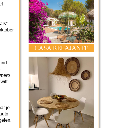
et
als”
oktober
CASA RELAJANTE
land
e
mero
wilt
ar je
 auto
gelen.