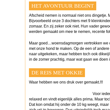
HET AVONTUUR BEGINT
Afscheid nemen is normaal niet ons dingetje. M
Bijvoorbeeld onze 3 dochters met 9 kleinkinder
zomaar. En zij zeker ook niet. Hun vader gewo
werden gemaakt om mee te nemen, recente foto’
Maar goed…woensdagmorgen vertrokken we dan 
met onze hond te maken. Op de een of andere 
naar uitgekeken, maar hebben toch ook dikwij
in de zomer prachtig, maar wat gaan we doen in
DE REIS MET OKKIE
Waar hebben we ons druk over gemaakt.!!!
Voor ieder
relaxed en vindt eigenlijk alles prima. Maa
Dat kon omdat hij onder de 10 kg weegt, maar d
zich vrij te bewegen. Dus uiteindelijk toch ma