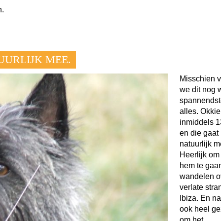
n.
UURLIJK MEE.
Misschien 
we dit nog 
spannendst
alles. Okkie
inmiddels 1
en die gaat
natuurlijk m
Heerlijk om
hem te gaa
wandelen o
verlate str
Ibiza. En na
ook heel ge
om het