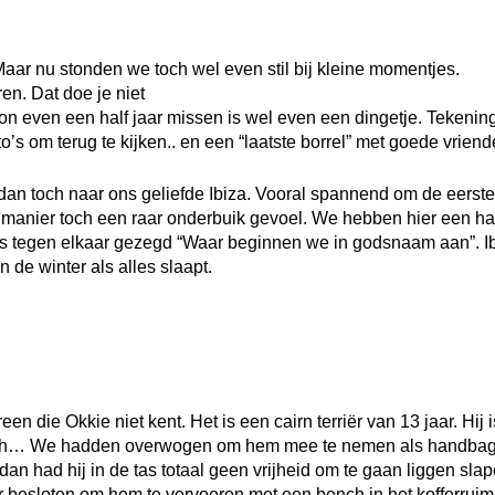
aar nu stonden we toch wel even stil bij kleine momentjes.
en. Dat doe je niet
on even een half jaar missen is wel even een dingetje. Tekenin
s om terug te kijken.. en een “laatste borrel” met goede vriend
toch naar ons geliefde Ibiza. Vooral spannend om de eerste 
manier toch een raar onderbuik gevoel. We hebben hier een hal
ls tegen elkaar gezegd “Waar beginnen we in godsnaam aan”. Ib
 de winter als alles slaapt.
een die Okkie niet kent. Het is een cairn terriër van 13 jaar. Hij 
r toch… We hadden overwogen om hem mee te nemen als handba
an had hij in de tas totaal geen vrijheid om te gaan liggen sla
ar besloten om hem te vervoeren met een bench in het kofferruim.