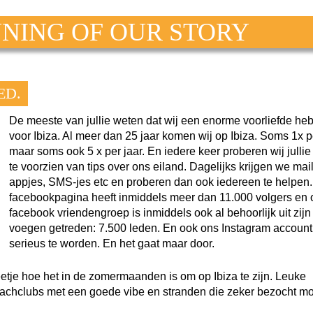
NNING OF OUR STORY
ED.
De meeste van jullie weten dat wij een enorme voorliefde he
voor Ibiza. Al meer dan 25 jaar komen wij op Ibiza. Soms 1x pe
maar soms ook 5 x per jaar. En iedere keer proberen wij julli
te voorzien van tips over ons eiland. Dagelijks krijgen we mail
appjes, SMS-jes etc en proberen dan ook iedereen te helpen
facebookpagina heeft inmiddels meer dan 11.000 volgers en
facebook vriendengroep is inmiddels ook al behoorlijk uit zijn
voegen getreden: 7.500 leden. En ook ons Instagram account
serieus te worden. En het gaat maar door.
tje hoe het in de zomermaanden is om op Ibiza te zijn. Leuke
beachclubs met een goede vibe en stranden die zeker bezocht m