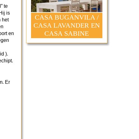
” te
ij is
CASA BUGANVILA /
 het
CASA LAVANDER EN
en
CASA SABINE
ort en
tegen
d ).
echipt.
m. Er