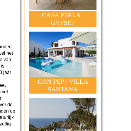
CASA PERLA ,
GYPSET
vinden
wel het
e van
 is
3 jaar
CAN PEP / VILLA
ee.
SANTANA
 met
n
ver de
anden op
tuurlijk
zellig