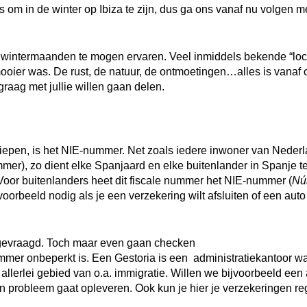
is om in de winter op Ibiza te zijn, dus ga ons vanaf nu volgen m
 wintermaanden te mogen ervaren. Veel inmiddels bekende “loc
 mooier was. De rust, de natuur, de ontmoetingen…alles is vanaf 
raag met jullie willen gaan delen.
iepen, is het NIE-nummer. Net zoals iedere inwoner van Neder
er), zo dient elke Spanjaard en elke buitenlander in Spanje t
oor buitenlanders heet dit fiscale nummer het NIE-nummer (
Nú
voorbeeld nodig als je een verzekering wilt afsluiten of een auto 
ngevraagd. Toch maar even gaan checken
 nummer onbeperkt is. Een Gestoria is een administratiekantoor wa
allerlei gebied van o.a. immigratie. Willen we bijvoorbeeld een
en probleem gaat opleveren. Ook kun je hier je verzekeringen re