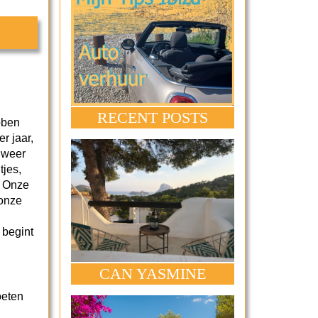
RECENT POSTS
bben
r jaar,
e weer
tjes,
. Onze
 onze
 begint
CAN YASMINE
oeten