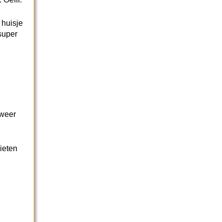
 huisje
super
 weer
ieten