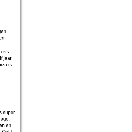
gen
en.
reis
f jaar
iza is
is super
gage.
pen en
 Oefff.