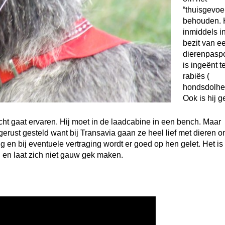
“thuisgevoel
behouden. H
inmiddels in
bezit van e
dierenpaspo
is ingeënt 
rabiës (
hondsdolhei
Ook is hij g
cht gaat ervaren. Hij moet in de laadcabine in een bench. Maar
rust gesteld want bij Transavia gaan ze heel lief met dieren o
g en bij eventuele vertraging wordt er goed op hen gelet. Het is
el en laat zich niet gauw gek maken.