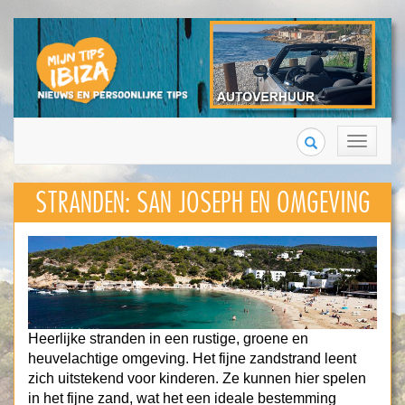
Search
Toggle
navigation
STRANDEN:
SAN JOSEPH EN OMGEVING
Heerlijke stranden in een rustige, groene en
heuvelachtige omgeving. Het fijne zandstrand leent
zich uitstekend voor kinderen. Ze kunnen hier spelen
in het fijne zand, wat het een ideale bestemming