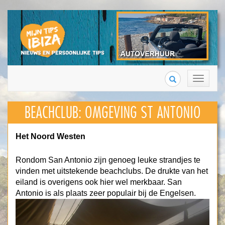
Search
Toggle
navigation
BEACHCLUB:
OMGEVING ST ANTONIO
Het Noord Westen
Rondom San Antonio zijn genoeg leuke strandjes te
vinden met uitstekende beachclubs. De drukte van het
eiland is overigens ook hier wel merkbaar. San
Antonio is als plaats zeer populair bij de Engelsen.