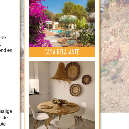
plek
,
CASA RELAJANTE
vond en
malige
e de
ote