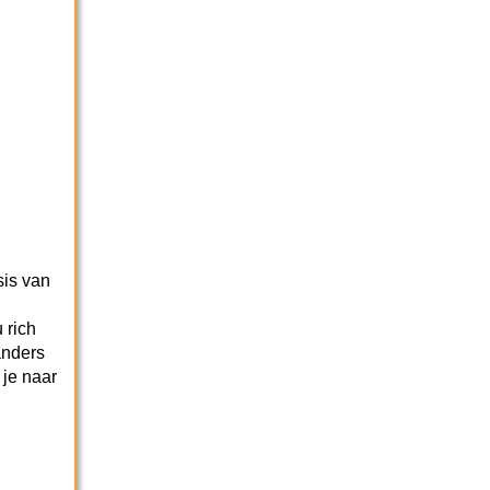
sis van
 rich
anders
je naar