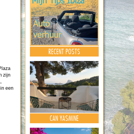
RECENT POSTS
“Plaza
 zijn
,
ein een
CAN YASMINE