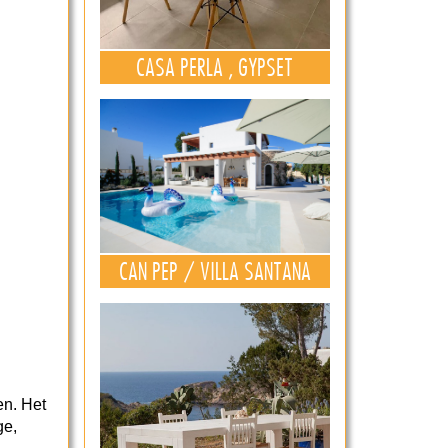
CASA PERLA , GYPSET
CAN PEP / VILLA SANTANA
en. Het
ge,