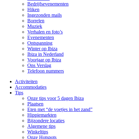
Bedrijfsevenementen
Hiken
Ingezonden mails
Borrelen
Muziek
Verhalen en foto’s
Evenementen
Ontspanning
Winter op Ibiza
Ibiza in Nederland
Voorjaar op Ibiza
Ons Verslag
Telefoon nummers
Activiteiten
Accommodaties
Tips
Onze tips voor 5 dagen Ibiza
Plaatsen
Eten met “de voetjes in het zand”
Hippiemarkten
Bijzondere locaties
Algemene tips
Winkeltips
Onze Hotspots