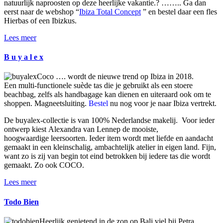
natuurlijk naproosten op deze heerlijke vakantie.? …….. Ga dan
eerst naar de webshop “
Ibiza Total Concept
” en bestel daar een fles
Hierbas of een Ibizkus.
Lees meer
B u y a l e x
Coco …. wordt de nieuwe trend op Ibiza in 2018.
Een multi-functionele suède tas die je gebruikt als een stoere
beachbag, zelfs als handbagage kan dienen en uiteraard ook om te
shoppen. Magneetsluiting.
Bestel
nu nog voor je naar Ibiza vertrekt.
De
buyalex
-collectie is van 100% Nederlandse makelij. Voor ieder
ontwerp kiest Alexandra van Lennep de mooiste,
hoogwaardige leersoorten. Ieder item wordt met liefde en aandacht
gemaakt in een kleinschalig, ambachtelijk atelier in eigen land. Fijn,
want zo is zij van begin tot eind betrokken bij iedere tas die wordt
gemaakt. Zo ook COCO.
Lees meer
Todo Bien
Heerlijk genietend in de zon op Bali viel bij Petra