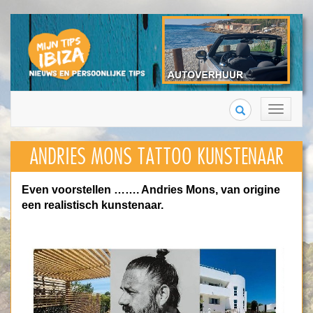
Search
Toggle
navigation
ANDRIES MONS TATTOO KUNSTENAAR
Even voorstellen ……. Andries Mons, van origine
een realistisch kunstenaar.