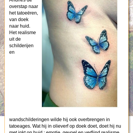
overstap naar
het tatoeëren,
van doek
naar huid.
Het realisme
uit de
schilderijen
en
wandschilderingen wilde hij ook overbrengen in
tatoeages. Wat hij in olieverf op doek doet, doet hij nu
met inkt op huid : emotie, gevoel en verfijnd realisme