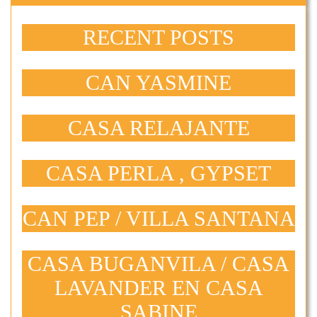
RECENT POSTS
CAN YASMINE
CASA RELAJANTE
CASA PERLA , GYPSET
CAN PEP / VILLA SANTANA
CASA BUGANVILA / CASA
LAVANDER EN CASA
SABINE