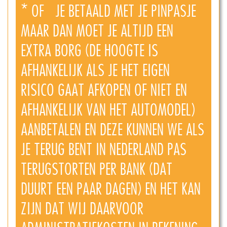
* OF JE BETAALD MET JE PINPASJE
MAAR DAN MOET JE ALTIJD EEN
EXTRA BORG (DE HOOGTE IS
AFHANKELIJK ALS JE HET EIGEN
RISICO GAAT AFKOPEN OF NIET EN
AFHANKELIJK VAN HET AUTOMODEL)
AANBETALEN EN DEZE KUNNEN WE ALS
JE TERUG BENT IN NEDERLAND PAS
TERUGSTORTEN PER BANK (DAT
DUURT EEN PAAR DAGEN) EN HET KAN
ZIJN DAT WIJ DAARVOOR