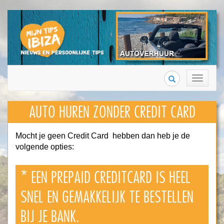
Search
Toggle
navigation
AUTO HUREN ZONDER CREDIT CARD
Mocht je geen Credit Card hebben dan heb je de
volgende opties:
* EEN PREPAID CREDITCARD IS HEEL
SNEL EN GEMAKKELIJK TE BESTELLEN
BIJ JE BANK.