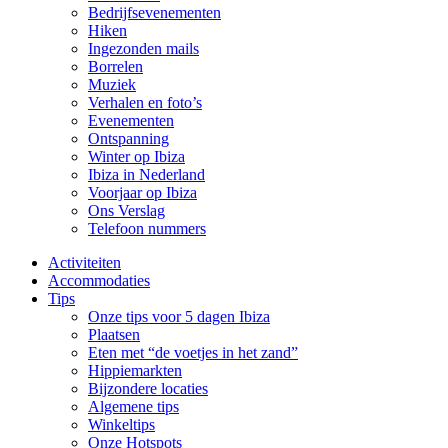
Bedrijfsevenementen
Hiken
Ingezonden mails
Borrelen
Muziek
Verhalen en foto’s
Evenementen
Ontspanning
Winter op Ibiza
Ibiza in Nederland
Voorjaar op Ibiza
Ons Verslag
Telefoon nummers
Activiteiten
Accommodaties
Tips
Onze tips voor 5 dagen Ibiza
Plaatsen
Eten met “de voetjes in het zand”
Hippiemarkten
Bijzondere locaties
Algemene tips
Winkeltips
Onze Hotspots