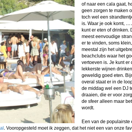
of naar een cala gaat, ho
geen zorgen te maken of
toch wel een strandtentj
is. Waar je ook komt, …
kunt er eten of drinken.
meest eenvoudige stran
er te vinden, soms klein
meestal zijn het uitgebr
beachclubs waar het g
vertoeven is. Je kunt er
lekkerste wijnen drinke
geweldig goed eten. Bij
overal staat er in de loo
de middag wel een DJ t
draaien, die er voor zorg
de sfeer alleen maar bet
wordt.
Een van de populairste 
al
. Vooropgesteld moet ik zeggen, dat het niet een van onze fav