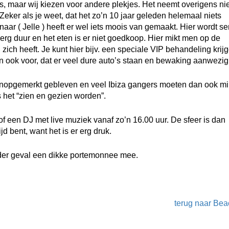
s, maar wij kiezen voor andere plekjes. Het neemt overigens ni
 Zeker als je weet, dat het zo’n 10 jaar geleden helemaal niets
ar ( Jelle ) heeft er wel iets moois van gemaakt. Hier wordt se
erg duur en het eten is er niet goedkoop. Hier mikt men op de
ich heeft. Je kunt hier bijv. een speciale VIP behandeling krijg
n ook voor, dat er veel dure auto’s staan en bewaking aanwezig 
 onopgemerkt gebleven en veel Ibiza gangers moeten dan ook m
is het “zien en gezien worden”.
of een DJ met live muziek vanaf zo’n 16.00 uur. De sfeer is dan
jd bent, want het is er erg druk.
eder geval een dikke portemonnee mee.
terug naar Bea