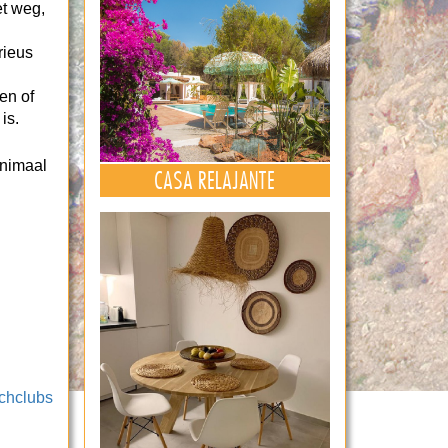
et weg,
rieus
en of
is.
inimaal
CASA RELAJANTE
chclubs