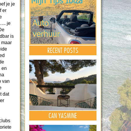
ef je je
 er
e
….. je
 De
dbar is
, maar
RECENT POSTS
eide
oed
 de
n en
na
p van
e
t dat
er
CAN YASMINE
clubs
oriete