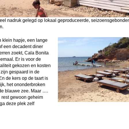
veel nadruk gelegd op lokaal geproduceerde, seizoensgebonde
n.
 klein hapje, een lange
of een decadent diner
erren zoekt, Cala Bonita
llemaal. Er is voor de
liteit gekozen en kosten
zijn gespaard in de
En de kers op de taart is
lijk, het ononderbroken
 de blauwe zee. Maar ….
e rest gewoon geheim
ga deze plek zelf