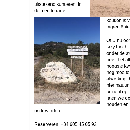
uitstekend kunt eten. In
de mediterrane
keuken is 
ingrediënte
Of U nu een
lazy lunch 
onder de st
heeft het a
hoogste kwa
nog moeite 
afwerking. 
hier natuur
uitzicht op
laten we d
houden en 
ondervinden.
Reserveren: +34 605 45 05 92