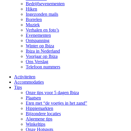
Bedrijfsevenementen
Hiken
Ingezonden mails
Borrelen
Muziek
Verhalen en foto’s
Evenementen
Ontspanning
Winter op Ibiza
Ibiza in Nederland
Voorjaar op Ibiza
Ons Verslag
Telefoon nummers
Activiteiten
Accommodaties
Tips
Onze tips voor 5 dagen Ibiza
Plaatsen
Eten met “de voetjes in het zand”
Hippiemarkten
Bijzondere locaties
Algemene tips
Winkeltips
Onze Hotspots