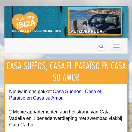
Search
Toggle
navigation
CASA SUEÑOS, CASA EL PARAÏSO EN CASA
SU AMOR
Nieuw in ons pakket
Casa Suenos
,
Casa el
Paraiso
en
Casa su Amor
.
2 Mooie appartementen aan het strand van Cala
Vadella en 1 benedenverdieping met zwembad vlakbij
Cala Carbo.