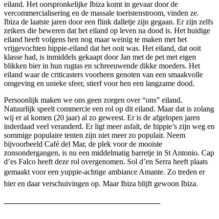
eiland. Het oorspronkelijke Ibiza komt in gevaar door de
vercommercialisering en de massale toeristenstroom, vinden ze.
Ibiza de laatste jaren door een flink dalletje zijn gegaan. Er zijn zelfs
zeikers die beweren dat het eiland op leven na dood is. Het huidige
eiland heeft volgens hen nog maar weinig te maken met het
vrijgevochten hippie-eiland dat het ooit was. Het eiland, dat ooit
klasse had, is inmiddels gekaapt door Jan met de pet met eigen
blikken bier in hun rugtas en schreeuwende dikke moeders. Het
eiland waar de criticasters voorheen genoten van een smaakvolle
omgeving en unieke sfeer, stierf voor hen een langzame dood.
Persoonlijk maken we ons geen zorgen over “ons” eiland.
Natuurlijk speelt commercie een rol op dit eiland. Maar dat is zolang
wij er al komen (20 jaar) al zo geweest. Er is de afgelopen jaren
inderdaad veel veranderd. Er ligt meer asfalt, de hippie’s zijn weg en
sommige populaire tenten zijn niet meer zo populair. Neem
bijvoorbeeld Café del Mar, de plek voor de mooiste
zonsondergangen, is nu een middelmatig barretje in St Antonio. Cap
d’es Falco heeft deze rol overgenomen. Sol d’en Serra heeft plaats
gemaakt voor een yuppie-achtige ambiance Amante. Zo treden er
hier en daar verschuivingen op. Maar Ibiza blijft gewoon Ibiza.
————————————————————