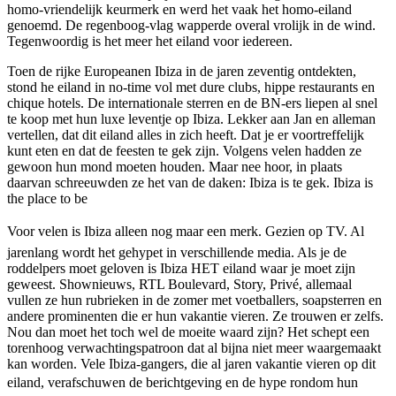
homo-vriendelijk keurmerk en werd het vaak het homo-eiland
genoemd. De regenboog-vlag wapperde overal vrolijk in de wind.
Tegenwoordig is het meer het eiland voor iedereen.
Toen de rijke Europeanen Ibiza in de jaren zeventig ontdekten,
stond he eiland in no-time vol met dure clubs, hippe restaurants en
chique hotels. De internationale sterren en de BN-ers liepen al snel
te koop met hun luxe leventje op Ibiza. Lekker aan Jan en alleman
vertellen, dat dit eiland alles in zich heeft. Dat je er voortreffelijk
kunt eten en dat de feesten te gek zijn. Volgens velen hadden ze
gewoon hun mond moeten houden. Maar nee hoor, in plaats
daarvan schreeuwden ze het van de daken: Ibiza is te gek. Ibiza is
the place to be
Voor velen is Ibiza alleen nog maar een merk. Gezien op TV. Al
jarenlang wordt het gehypet in verschillende media. Als je de
roddelpers moet geloven is Ibiza HET eiland waar je moet zijn
geweest. Shownieuws, RTL Boulevard, Story, Privé, allemaal
vullen ze hun rubrieken in de zomer met voetballers, soapsterren en
andere prominenten die er hun vakantie vieren. Ze trouwen er zelfs.
Nou dan moet het toch wel de moeite waard zijn? Het schept een
torenhoog verwachtingspatroon dat al bijna niet meer waargemaakt
kan worden. Vele Ibiza-gangers, die al jaren vakantie vieren op dit
eiland, verafschuwen de berichtgeving en de hype rondom hun