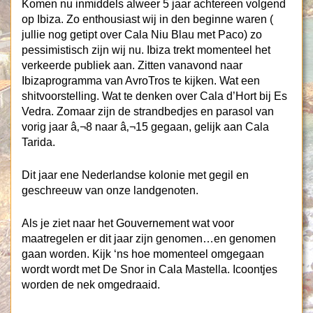
Komen nu inmiddels alweer 5 jaar achtereen volgend
op Ibiza. Zo enthousiast wij in den beginne waren (
jullie nog getipt over Cala Niu Blau met Paco) zo
pessimistisch zijn wij nu. Ibiza trekt momenteel het
verkeerde publiek aan. Zitten vanavond naar
Ibizaprogramma van AvroTros te kijken. Wat een
shitvoorstelling. Wat te denken over Cala d’Hort bij Es
Vedra. Zomaar zijn de strandbedjes en parasol van
vorig jaar â‚¬8 naar â‚¬15 gegaan, gelijk aan Cala
Tarida.
Dit jaar ene Nederlandse kolonie met gegil en
geschreeuw van onze landgenoten.
Als je ziet naar het Gouvernement wat voor
maatregelen er dit jaar zijn genomen…en genomen
gaan worden. Kijk ‘ns hoe momenteel omgegaan
wordt wordt met De Snor in Cala Mastella. Icoontjes
worden de nek omgedraaid.