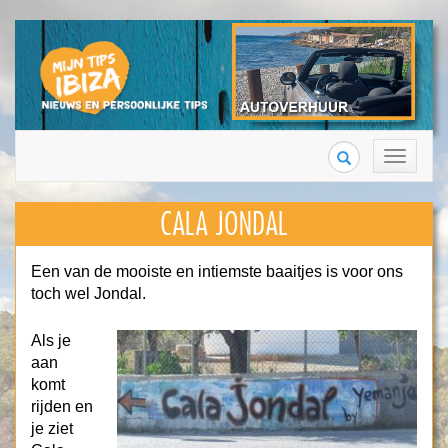
Search
Toggle
navigation
CALA JONDAL
Een van de mooiste en intiemste baaitjes is voor ons
toch wel Jondal.
Als je
aan
komt
rijden en
je ziet