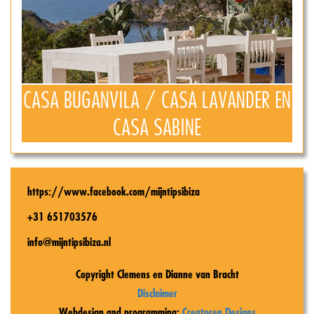
CASA BUGANVILA / CASA LAVANDER EN
CASA SABINE
https://www.facebook.com/mijntipsibiza
+31 651703576
info@mijntipsibiza.nl
Copyright Clemens en Dianne van Bracht
Disclaimer
Webdesign and programming:
Creatoren Designs