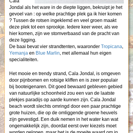
Cala
Jondal als het ware in de diepte liggen, bekruipt je het
gevoel van : op welke prachtige plek ga ik hier komen
? Tussen de rotsen ingeklemd en veel groen maakt
deze plek tot een sprookje. Iedere keer weer, als we
hier komen, zijn we stomverbaasd van de pracht van
deze ligging.
De baai bevat vier strandtenten, waaronder
Tropicana
,
Yemanja
en
Blue Marlin
, met allemaal hun eigen
specialiteiten.
Het mooie en trendy strand, Cala Jondal, is omgeven
door pijnbomen en rotsige kliffen en is zeer populair
bij booteigenaren. Dit goed bewaard gebleven gebied
van natuurlijke schoonheid zou een van de laatste
plekjes paradijs op aarde kunnen zijn. Cala Jondal
beach wordt slechts omringd door een paar prachtige
grote huizen, die op de omliggende groene heuvels
zijn gevestigd. Een duik nemen in het water kan wat
ongemakkelijk zijn, doordat eerst over kiezels moet
worden gelopen, maar het is de moeite waard om in