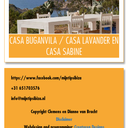
CASA BUGANVILA / CASA LAVANDER EN
CASA SABINE
https://www.facebook.com/mijntipsibiza
+31 651703576
info@mijntipsibiza.nl
Copyright Clemens en Dianne van Bracht
Disclaimer
Webdesign and programming:
Creatoren Designs