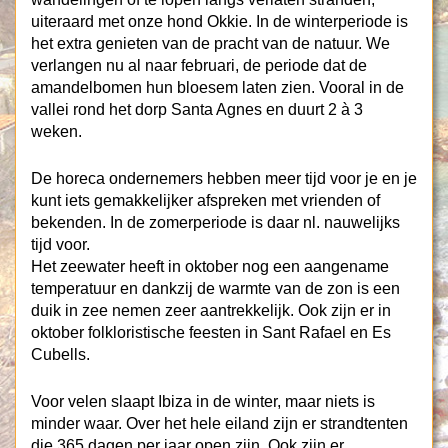
uiteraard met onze hond Okkie. In de winterperiode is
het extra genieten van de pracht van de natuur. We
verlangen nu al naar februari, de periode dat de
amandelbomen hun bloesem laten zien. Vooral in de
vallei rond het dorp Santa Agnes en duurt 2 à 3
weken.
De horeca ondernemers hebben meer tijd voor je en je
kunt iets gemakkelijker afspreken met vrienden of
bekenden. In de zomerperiode is daar nl. nauwelijks
tijd voor.
Het zeewater heeft in oktober nog een aangename
temperatuur en dankzij de warmte van de zon is een
duik in zee nemen zeer aantrekkelijk. Ook zijn er in
oktober folkloristische feesten in Sant Rafael en Es
Cubells.
Voor velen slaapt Ibiza in de winter, maar niets is
minder waar. Over het hele eiland zijn er strandtenten
die 365 dagen per jaar open zijn. Ook zijn er