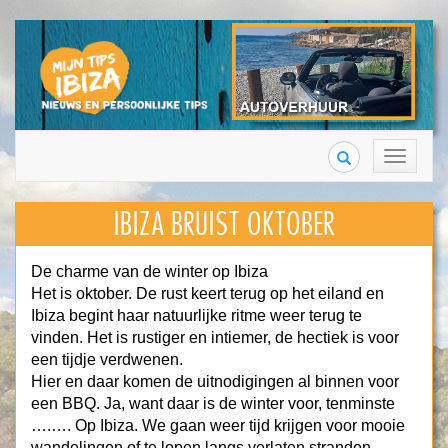
Search
Toggle
navigation
IBIZA BRUIST OKTOBER
De charme van de winter op Ibiza
Het is oktober. De rust keert terug op het eiland en
Ibiza begint haar natuurlijke ritme weer terug te
vinden. Het is rustiger en intiemer, de hectiek is voor
een tijdje verdwenen.
Hier en daar komen de uitnodigingen al binnen voor
een BBQ. Ja, want daar is de winter voor, tenminste
….…. Op Ibiza. We gaan weer tijd krijgen voor mooie
wandelingen of te lopen langs verlaten stranden,