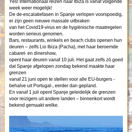
Yes! Internationaal reizen naar Ibiza is vanaf volgende
week weer mogelijk!
De de-escalatiefasen in Spanje verlopen voorspoedig,
er zijn geen nieuwe massale uitbraken
van het Covid19-virus en de hygiënische maatregelen
worden serieus genomen.
Bars, restaurants, winkels en beach clubs openen hun
deuren – zelfs Lio Ibiza (Pacha), met haar beroemde
cabaret- en dinershow,
opent haar deuren vanaf 10 juli. Het gaat zelfs zó goed
dat Spanje afgelopen zondag bekend maakte haar
grenzen
vanaf 21 juni open te stellen voor alle EU-burgers -
behalve uit Portugal-, eerder dan gepland.
En vanaf 1 juli opent Spanje geleidelijk de grenzen
voor reizigers uit andere landen – binnenkort wordt
bekend gemaakt welke.