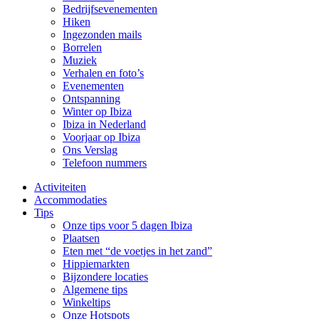
Bedrijfsevenementen
Hiken
Ingezonden mails
Borrelen
Muziek
Verhalen en foto’s
Evenementen
Ontspanning
Winter op Ibiza
Ibiza in Nederland
Voorjaar op Ibiza
Ons Verslag
Telefoon nummers
Activiteiten
Accommodaties
Tips
Onze tips voor 5 dagen Ibiza
Plaatsen
Eten met “de voetjes in het zand”
Hippiemarkten
Bijzondere locaties
Algemene tips
Winkeltips
Onze Hotspots