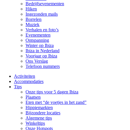
Bedrijfsevenementen
Hiken
Ingezonden mails
Borrelen
Muziek
Verhalen en foto’s
Evenementen
Ontspanning
Winter op Ibiza
Ibiza in Nederland
Voorjaar op Ibiza
Ons Verslag
Telefoon nummers
Activiteiten
Accommodaties
Tips
Onze tips voor 5 dagen Ibiza
Plaatsen
Eten met “de voetjes in het zand”
Hippiemarkten
Bijzondere locaties
Algemene tips
Winkeltips
Onze Hotspots