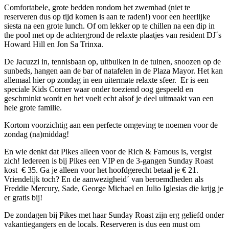
Comfortabele, grote bedden rondom het zwembad (niet te
reserveren dus op tijd komen is aan te raden!) voor een heerlijke
siesta na een grote lunch. Of om lekker op te chillen na een dip in
the pool met op de achtergrond de relaxte plaatjes van resident DJ´s
Howard Hill en Jon Sa Trinxa.
De Jacuzzi in, tennisbaan op, uitbuiken in de tuinen, snoozen op de
sunbeds, hangen aan de bar of natafelen in de Plaza Mayor. Het kan
allemaal hier op zondag in een uitermate relaxte sfeer. Er is een
speciale Kids Corner waar onder toeziend oog gespeeld en
geschminkt wordt en het voelt echt alsof je deel uitmaakt van een
hele grote familie.
Kortom voorzichtig aan een perfecte omgeving te noemen voor de
zondag (na)middag!
En wie denkt dat Pikes alleen voor de Rich & Famous is, vergist
zich! Iedereen is bij Pikes een VIP en de 3-gangen Sunday Roast
kost € 35. Ga je alleen voor het hoofdgerecht betaal je € 21.
Vriendelijk toch? En de aanwezigheid´ van beroemdheden als
Freddie Mercury, Sade, George Michael en Julio Iglesias die krijg je
er gratis bij!
De zondagen bij Pikes met haar Sunday Roast zijn erg geliefd onder
vakantiegangers en de locals. Reserveren is dus een must om