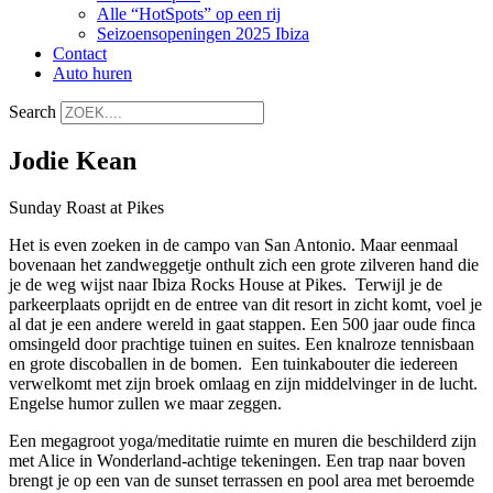
Alle “HotSpots” op een rij
Seizoensopeningen 2025 Ibiza
Contact
Auto huren
Search
Jodie Kean
Sunday Roast at Pikes
Het is even zoeken in de campo van San Antonio. Maar eenmaal
bovenaan het zandweggetje onthult zich een grote zilveren hand die
je de weg wijst naar Ibiza Rocks House at Pikes. Terwijl je de
parkeerplaats oprijdt en de entree van dit resort in zicht komt, voel je
al dat je een andere wereld in gaat stappen. Een 500 jaar oude finca
omsingeld door prachtige tuinen en suites. Een knalroze tennisbaan
en grote discoballen in de bomen. Een tuinkabouter die iedereen
verwelkomt met zijn broek omlaag en zijn middelvinger in de lucht.
Engelse humor zullen we maar zeggen.
Een megagroot yoga/meditatie ruimte en muren die beschilderd zijn
met Alice in Wonderland-achtige tekeningen. Een trap naar boven
brengt je op een van de sunset terrassen en pool area met beroemde