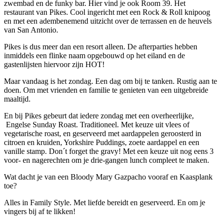
zwembad en de funky bar. Hier vind je ook Room 39. Het
restaurant van Pikes. Cool ingericht met een Rock & Roll knipoog
en met een adembenemend uitzicht over de terrassen en de heuvels
van San Antonio.
Pikes is dus meer dan een resort alleen. De afterparties hebben
inmiddels een flinke naam opgebouwd op het eiland en de
gastenlijsten hiervoor zijn HOT!
Maar vandaag is het zondag. Een dag om bij te tanken. Rustig aan te
doen. Om met vrienden en familie te genieten van een uitgebreide
maaltijd.
En bij Pikes gebeurt dat iedere zondag met een overheerlijke,
Engelse Sunday Roast. Traditioneel. Met keuze uit vlees of
vegetarische roast, en geserveerd met aardappelen geroosterd in
citroen en kruiden, Yorkshire Puddings, zoete aardappel en een
vanille stamp. Don´t forget the gravy! Met een keuze uit nog eens 3
voor- en nagerechten om je drie-gangen lunch compleet te maken.
Wat dacht je van een Bloody Mary Gazpacho vooraf en Kaasplank
toe?
Alles in Family Style. Met liefde bereidt en geserveerd. En om je
vingers bij af te likken!