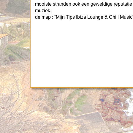
mooiste stranden ook een geweldige reputatie
muziek. Volg nu via Sp
de map : “Mijn Tips Ibiza Lounge & Chill Music”