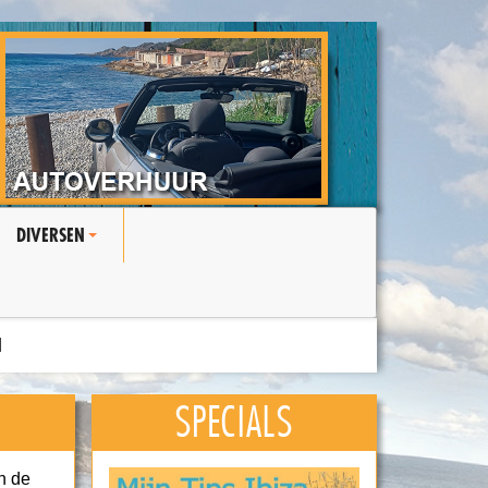
DIVERSEN
+
N
SPECIALS
n de