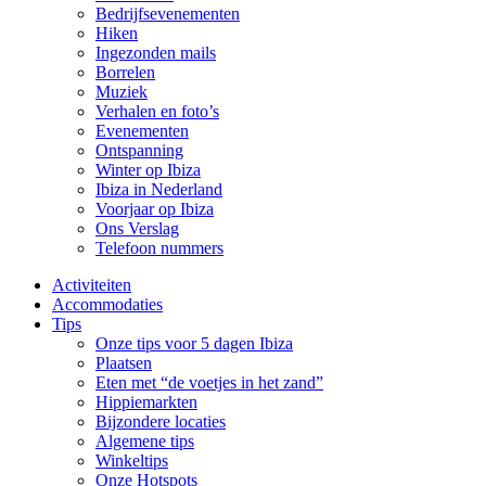
Bedrijfsevenementen
Hiken
Ingezonden mails
Borrelen
Muziek
Verhalen en foto’s
Evenementen
Ontspanning
Winter op Ibiza
Ibiza in Nederland
Voorjaar op Ibiza
Ons Verslag
Telefoon nummers
Activiteiten
Accommodaties
Tips
Onze tips voor 5 dagen Ibiza
Plaatsen
Eten met “de voetjes in het zand”
Hippiemarkten
Bijzondere locaties
Algemene tips
Winkeltips
Onze Hotspots