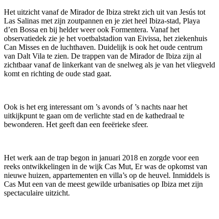
Het uitzicht vanaf de Mirador de Ibiza strekt zich uit van Jesús tot
Las Salinas met zijn zoutpannen en je ziet heel Ibiza-stad, Playa
d’en Bossa en bij helder weer ook Formentera. Vanaf het
observatiedek zie je het voetbalstadion van Eivissa, het ziekenhuis
Can Misses en de luchthaven. Duidelijk is ook het oude centrum
van Dalt Vila te zien. De trappen van de Mirador de Ibiza zijn al
zichtbaar vanaf de linkerkant van de snelweg als je van het vliegveld
komt en richting de oude stad gaat.
Ook is het erg interessant om ’s avonds of ’s nachts naar het
uitkijkpunt te gaan om de verlichte stad en de kathedraal te
bewonderen. Het geeft dan een feeërieke sfeer.
Het werk aan de trap begon in januari 2018 en zorgde voor een
reeks ontwikkelingen in de wijk Cas Mut, Er was de opkomst van
nieuwe huizen, appartementen en villa’s op de heuvel. Inmiddels is
Cas Mut een van de meest gewilde urbanisaties op Ibiza met zijn
spectaculaire uitzicht.