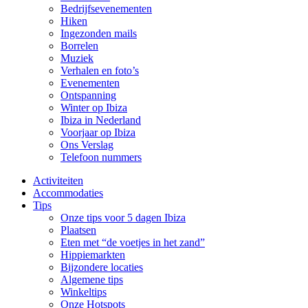
Bedrijfsevenementen
Hiken
Ingezonden mails
Borrelen
Muziek
Verhalen en foto’s
Evenementen
Ontspanning
Winter op Ibiza
Ibiza in Nederland
Voorjaar op Ibiza
Ons Verslag
Telefoon nummers
Activiteiten
Accommodaties
Tips
Onze tips voor 5 dagen Ibiza
Plaatsen
Eten met “de voetjes in het zand”
Hippiemarkten
Bijzondere locaties
Algemene tips
Winkeltips
Onze Hotspots