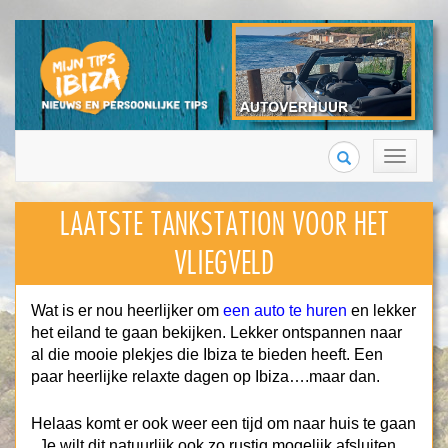
Search
Toggle
navigation
LAATSTE TANKSTATION VOOR HET
VLIEGVELD
Wat is er nou heerlijker om
een auto te huren
en lekker
het eiland te gaan bekijken. Lekker ontspannen naar
al die mooie plekjes die Ibiza te bieden heeft. Een
paar heerlijke relaxte dagen op Ibiza….maar dan.
Helaas komt er ook weer een tijd om naar huis te gaan
. Je wilt dit natuurlijk ook zo rustig mogelijk afsluiten,