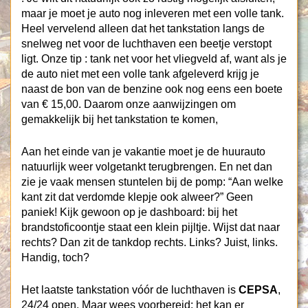
maar je moet je auto nog inleveren met een volle tank.
Heel vervelend alleen dat het tankstation langs de
snelweg net voor de luchthaven een beetje verstopt
ligt. Onze tip : tank net voor het vliegveld af, want als je
de auto niet met een volle tank afgeleverd krijg je
naast de bon van de benzine ook nog eens een boete
van € 15,00. Daarom onze aanwijzingen om
gemakkelijk bij het tankstation te komen,
Aan het einde van je vakantie moet je de huurauto
natuurlijk weer volgetankt terugbrengen. En net dan
zie je vaak mensen stuntelen bij de pomp: “Aan welke
kant zit dat verdomde klepje ook alweer?” Geen
paniek! Kijk gewoon op je dashboard: bij het
brandstoficoontje staat een klein pijltje. Wijst dat naar
rechts? Dan zit de tankdop rechts. Links? Juist, links.
Handig, toch?
Het laatste tankstation vóór de luchthaven is
CEPSA
,
24/24 open. Maar wees voorbereid: het kan er