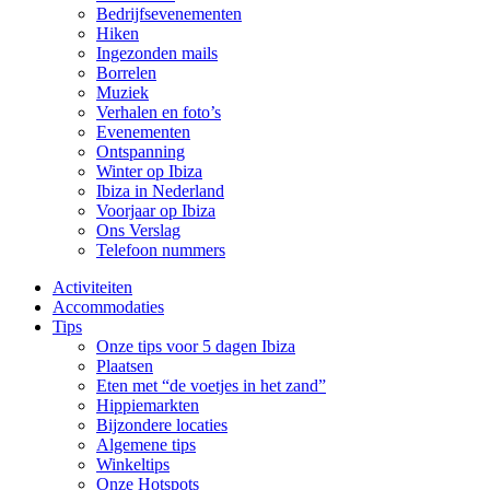
Bedrijfsevenementen
Hiken
Ingezonden mails
Borrelen
Muziek
Verhalen en foto’s
Evenementen
Ontspanning
Winter op Ibiza
Ibiza in Nederland
Voorjaar op Ibiza
Ons Verslag
Telefoon nummers
Activiteiten
Accommodaties
Tips
Onze tips voor 5 dagen Ibiza
Plaatsen
Eten met “de voetjes in het zand”
Hippiemarkten
Bijzondere locaties
Algemene tips
Winkeltips
Onze Hotspots