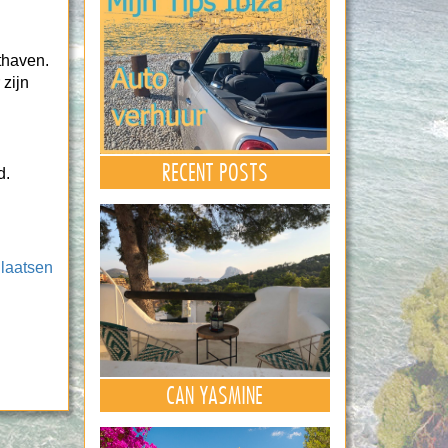
hthaven.
 zijn
RECENT POSTS
d.
laatsen
CAN YASMINE