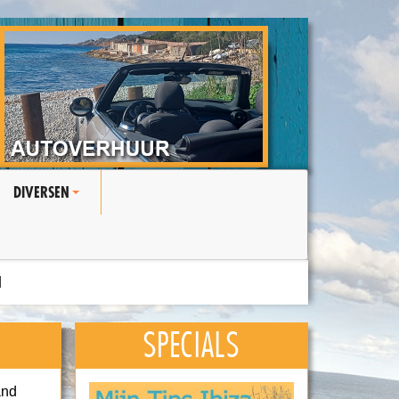
DIVERSEN
+
N
SPECIALS
and