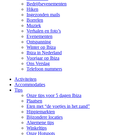
Bedrijfsevenementen
Hiken
Ingezonden mails
Borrelen
Muziek
Verhalen en foto’s
Evenementen
Ontspanning
Winter op Ibiza
Ibiza in Nederland
Voorjaar op Ibiza
Ons Verslag
Telefoon nummers
Activiteiten
Accommodaties
Tips
Onze tips voor 5 dagen Ibiza
Plaatsen
Eten met “de voetjes in het zand”
Hippiemarkten
Bijzondere locaties
Algemene tips
Winkeltips
Onze Hotspots