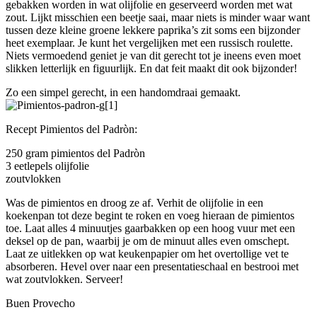
gebakken worden in wat olijfolie en geserveerd worden met wat
zout. Lijkt misschien een beetje saai, maar niets is minder waar want
tussen deze kleine groene lekkere paprika’s zit soms een bijzonder
heet exemplaar. Je kunt het vergelijken met een russisch roulette.
Niets vermoedend geniet je van dit gerecht tot je ineens even moet
slikken letterlijk en figuurlijk. En dat feit maakt dit ook bijzonder!
Zo een simpel gerecht, in een handomdraai gemaakt.
Recept Pimientos del Padròn:
250 gram pimientos del Padròn
3 eetlepels olijfolie
zoutvlokken
Was de pimientos en droog ze af. Verhit de olijfolie in een
koekenpan tot deze begint te roken en voeg hieraan de pimientos
toe. Laat alles 4 minuutjes gaarbakken op een hoog vuur met een
deksel op de pan, waarbij je om de minuut alles even omschept.
Laat ze uitlekken op wat keukenpapier om het overtollige vet te
absorberen. Hevel over naar een presentatieschaal en bestrooi met
wat zoutvlokken. Serveer!
Buen Provecho