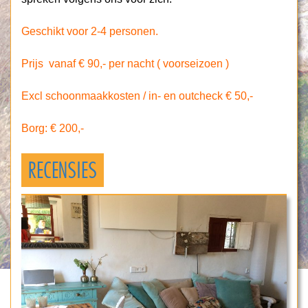
Geschikt voor 2-4 personen.
Prijs vanaf € 90,- per nacht ( voorseizoen )
Excl schoonmaakkosten / in- en outcheck € 50,-
Borg: € 200,-
RECENSIES