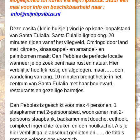
Mogelijkheid tot huren via MijnTipsIbiza. Stuur een
mail voor info en beschikbaarheid naar :
info@mijntipsibiza.nl
Deze casita ( klein huisje ) vind je op korte loopafstand
van Santa Eulalia. Santa Eulalia ligt op ong. 20
minuten rijden vanaf het vliegveld. Omringd door land
met citroen-, sinaasappel- en amandel- en
palmbomen maakt Can Pebbles de perfecte locatie
wanneer je op zoek bent naar rust en natuur. Hier
verblijf je heerlijk rustig en afgelegen, maar……een
wandeling van ong. 10 minuten brengt het je in het
centrum van Santa Eulalia met haar boulevard,
restaurants en gezellige barretjes.
Can Pebbles is geschikt voor max 4 personen, 1
slaapkamer met 2-persoonsbed, woonkamer met 2-
persoons slaapbank, badkamer met douche, eethoek,
compleet ingerichte keuken en een houtkachel. Als je
hier verblijft ga je absoluut genieten en ….. de foto’s
spreken volgens ons voor zich.