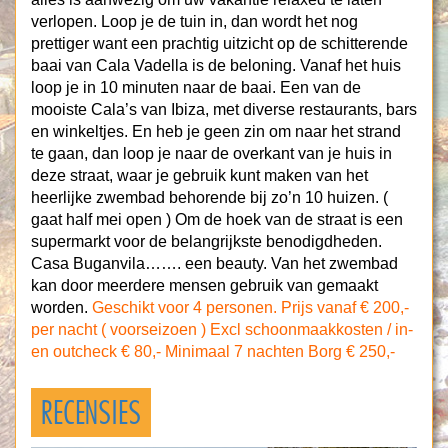
verlopen. Loop je de tuin in, dan wordt het nog
prettiger want een prachtig uitzicht op de schitterende
baai van Cala Vadella is de beloning. Vanaf het huis
loop je in 10 minuten naar de baai. Een van de
mooiste Cala’s van Ibiza, met diverse restaurants, bars
en winkeltjes. En heb je geen zin om naar het strand
te gaan, dan loop je naar de overkant van je huis in
deze straat, waar je gebruik kunt maken van het
heerlijke zwembad behorende bij zo’n 10 huizen. (
gaat half mei open ) Om de hoek van de straat is een
supermarkt voor de belangrijkste benodigdheden.
Casa Buganvila……. een beauty. Van het zwembad
kan door meerdere mensen gebruik van gemaakt
worden.
Geschikt voor 4 personen.
Prijs vanaf € 200,-
per nacht ( voorseizoen )
Excl schoonmaakkosten / in-
en outcheck € 80,-
Minimaal 7 nachten
Borg € 250,-
RECENSIES