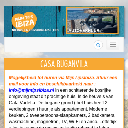
Search
Toggle
navigation
CASA BUGANVILA
Mogelijkheid tot huren via MijnTipsIbiza.
Stuur een
mail voor info en beschikbaarheid naar :
info@mijntipsibiza.nl
In een schitterende bosrijke
omgeving staat dit prachtige huis. In de heuvels van
Cala Vadella. De begane grond ( het huis heeft 2
verdiepingen ) huur je als appartement. Moderne
keuken, 2 tweepersoons-slaapkamers, 2 badkamers,
wasmachine, magnetron, TV, Wi-Fi en airco. Letterlijk
alles is aanwezig om uw vakantie relaxed te laten