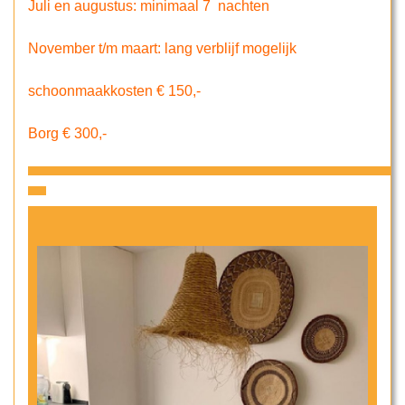
Juli en augustus: minimaal 7 nachten
November t/m maart: lang verblijf mogelijk
schoonmaakkosten € 150,-
Borg € 300,-