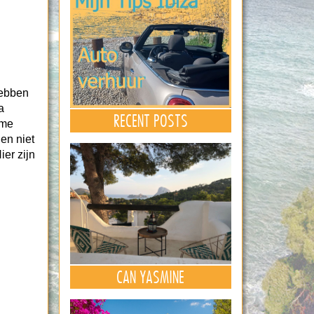
hebben
a
RECENT POSTS
ime
en niet
ier zijn
CAN YASMINE