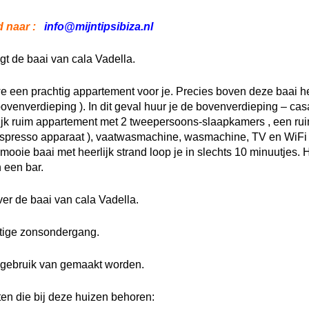
 naar :
info@mijntipsibiza.nl
igt de baai van cala Vadella.
we een prachtig appartement voor je. Precies boven deze baai 
ovenverdieping ). In dit geval huur je de bovenverdieping – cas
ijk ruim appartement met 2 tweepersoons-slaapkamers , een ru
espresso apparaat ), vaatwasmachine, wasmachine, TV en WiFi 
oie baai met heerlijk strand loop je in slechts 10 minuutjes. H
 een bar.
ver de baai van cala Vadella.
tige zonsondergang.
gebruik van gemaakt worden.
ten die bij deze huizen behoren: