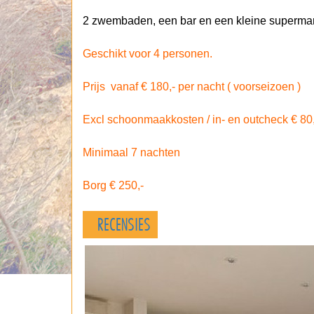
2 zwembaden, een bar en een kleine supermar
Geschikt voor 4 personen.
Prijs vanaf € 180,- per nacht ( voorseizoen )
Excl schoonmaakkosten / in- en outcheck € 80,
Minimaal 7 nachten
Borg € 250,-
RECENSIES