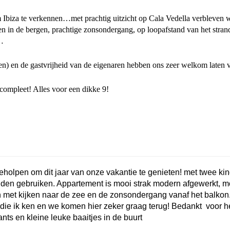
 Ibiza te verkennen…met prachtig uitzicht op Cala Vedella verbleven w
gen in de bergen, prachtige zonsondergang, op loopafstand van het stran
s…
elen) en de gastvrijheid van de eigenaren hebben ons zeer welkom laten 
 compleet! Alles voor een dikke 9!
geholpen om dit jaar van onze vakantie te genieten!
met twee ki
nden gebruiken.
Appartement is mooi strak modern afgewerkt, m
met kijken naar de zee en de zonsondergang vanaf het balkon
ie ik ken en we komen hier zeker graag terug!
Bedankt voor h
ants en kleine leuke baaitjes in de buurt