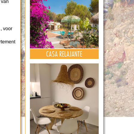
 van
, voor
rtement
CASA RELAJANTE