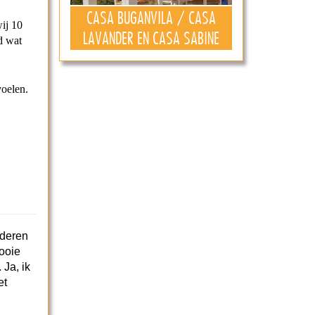
CASA BUGANVILA / CASA
ij 10
LAVANDER EN CASA SABINE
d wat
voelen.
nderen
ooie
.
Ja, ik
et