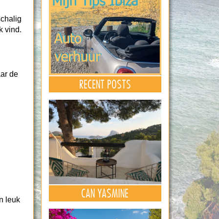
schalig
 vind.
aar de
RECENT POSTS
CAN YASMINE
n leuk