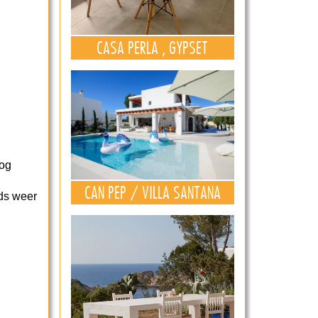
CASA PERLA , GYPSET
nog
CAN PEP / VILLA SANTANA
nds weer
n