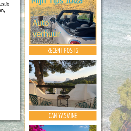
tcafé
en,
RECENT POSTS
CAN YASMINE