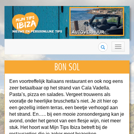
Search
Toggle
navigation
BON SOL
Een voortreffelijk Italiaans restaurant en ook nog eens
zeer betaalbaar op het strand van Cala Vadella.
Pasta’s, pizza en salades. Vergeet trouwens als
voorafje de heerlijke bruschetta’s niet. Je zit hier op
een gezellig intiem terras, een beetje verhoogd aan
het strand. En….. bij een mooie zonsondergang kan je
avond, onder het genot van een flesje wijn, niet meer
stuk. Het hoort wat Mijn Tips Ibiza betreft bij de
restaurantjes die je zeker moet bezoeken.