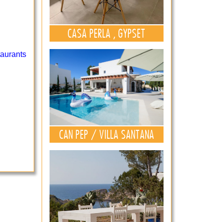
CASA PERLA , GYPSET
aurants
CAN PEP / VILLA SANTANA