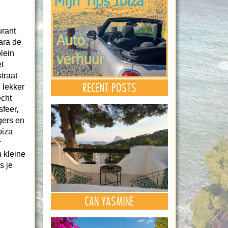
urant
Vara de
lein
t
traat
RECENT POSTS
 lekker
echt
sfeer,
gers en
biza
r
n kleine
s je
CAN YASMINE