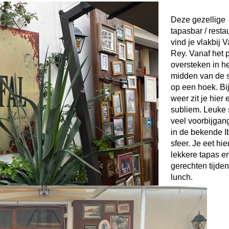
Deze gezellige
tapasbar / resta
vind je vlakbij 
Rey. Vanaf het p
oversteken in he
midden van de s
op een hoek. Bij
weer zit je hier 
subliem. Leuke 
veel voorbijgan
in de bekende I
sfeer. Je eet hie
lekkere tapas e
gerechten tijden
lunch.