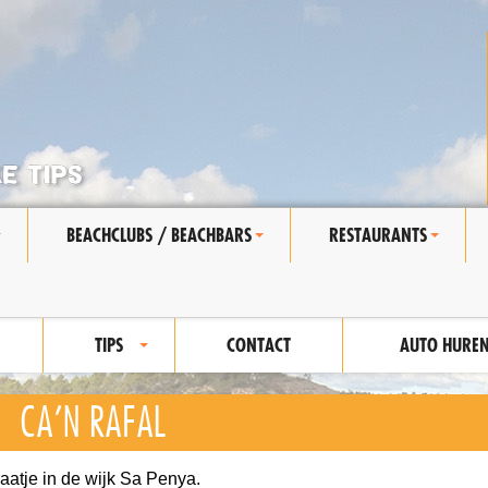
BEACHCLUBS / BEACHBARS
RESTAURANTS
+
+
+
TIPS
CONTACT
AUTO HURE
+
CA’N RAFAL
aatje in de wijk Sa Penya.