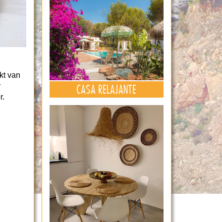
kt van
r
CASA RELAJANTE
r.