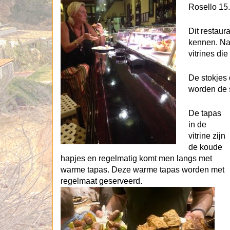
Rosello 15.
Dit restaur
kennen. Nat
vitrines di
De stokjes 
worden de s
De tapas
in de
vitrine zijn
de koude
hapjes en regelmatig komt men langs met
warme tapas. Deze warme tapas worden met
regelmaat geserveerd.