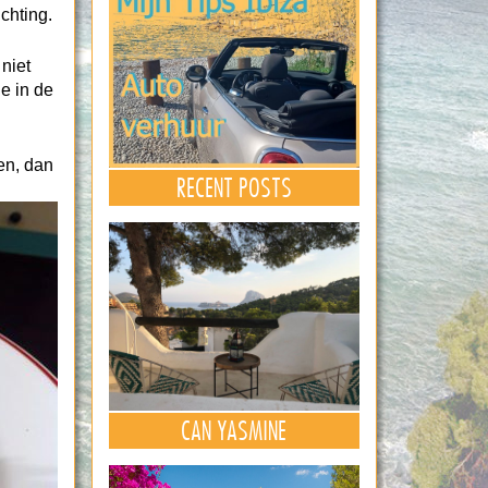
chting.
 niet
je in de
nen, dan
RECENT POSTS
CAN YASMINE