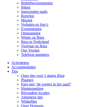
Bedrijfsevenementen
Hiken
Ingezonden mails
Borrelen
Muziek
Verhalen en foto’s
Evenementen
Ontspanning
Winter op Ibiza
Ibiza in Nederland
Voorjaar op Ibiza
Ons Verslag
Telefoon nummers
Activiteiten
Accommodaties
Tips
Onze tips voor 5 dagen Ibiza
Plaatsen
Eten met “de voetjes in het zand”
Hippiemarkten
Bijzondere locaties
Algemene tips
Winkeltips
Onze Hotspots