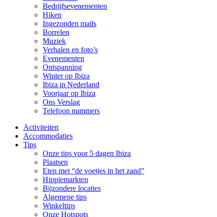
Bedrijfsevenementen
Hiken
Ingezonden mails
Borrelen
Muziek
Verhalen en foto’s
Evenementen
Ontspanning
Winter op Ibiza
Ibiza in Nederland
Voorjaar op Ibiza
Ons Verslag
Telefoon nummers
Activiteiten
Accommodaties
Tips
Onze tips voor 5 dagen Ibiza
Plaatsen
Eten met “de voetjes in het zand”
Hippiemarkten
Bijzondere locaties
Algemene tips
Winkeltips
Onze Hotspots