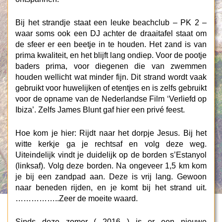
Bij het strandje staat een leuke beachclub – PK 2 –
waar soms ook een DJ achter de draaitafel staat om
de sfeer er een beetje in te houden. Het zand is van
prima kwaliteit, en het blijft lang ondiep. Voor de pootje
baders prima, voor diegenen die van zwemmen
houden wellicht wat minder fijn. Dit strand wordt vaak
gebruikt voor huwelijken of etentjes en is zelfs gebruikt
voor de opname van de Nederlandse Film ‘Verliefd op
Ibiza’. Zelfs James Blunt gaf hier een privé feest.
Hoe kom je hier: Rijdt naar het dorpje Jesus. Bij het
witte kerkje ga je rechtsaf en volg deze weg.
Uiteindelijk vindt je duidelijk op de borden s’Estanyol
(linksaf). Volg deze borden. Na ongeveer 1,5 km kom
je bij een zandpad aan. Deze is vrij lang. Gewoon
naar beneden rijden, en je komt bij het strand uit.
……………..Zeer de moeite waard.
Sinds deze zomer ( 2016 ) is er een nieuwe