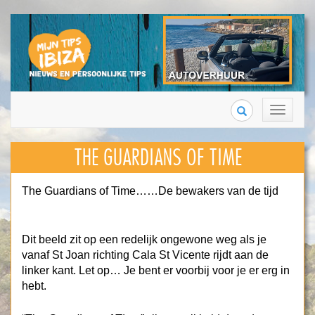
Search
Toggle
navigation
THE GUARDIANS OF TIME
The Guardians of Time……De bewakers van de tijd
Dit beeld zit op een redelijk ongewone weg als je
vanaf St Joan richting Cala St Vicente rijdt aan de
linker kant. Let op… Je bent er voorbij voor je er erg in
hebt.