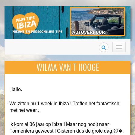
Search
Toggle
navigation
WILMA VAN T HOOGE
Hallo.
We zitten nu 1 week in Ibiza ! Treffen het fantastisch
met het weer .
Ik kom al 36 jaar op Ibiza ! Maar nog nooit naar
Formentera geweest ! Gisteren dus de grote dag 😄🍀.